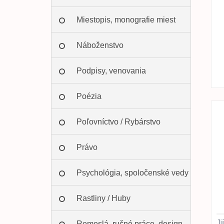
Miestopis, monografie miest
Náboženstvo
Podpisy, venovania
Poézia
Poľovníctvo / Rybárstvo
Právo
Psychológia, spoločenské vedy
Rastliny / Huby
Ji
Remeslá, ručné práce, design