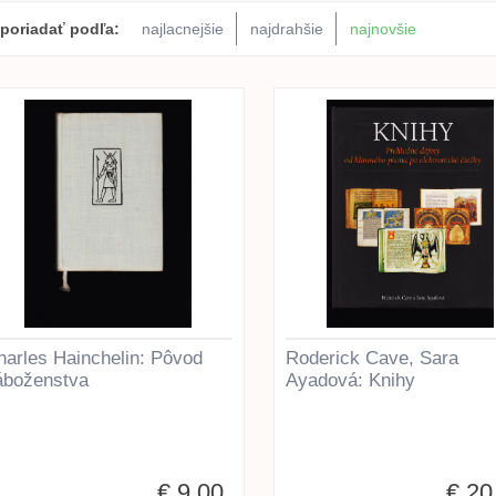
poriadať podľa:
najlacnejšie
najdrahšie
najnovšie
harles Hainchelin: Pôvod
Roderick Cave, Sara
áboženstva
Ayadová: Knihy
€ 9,00
€ 20