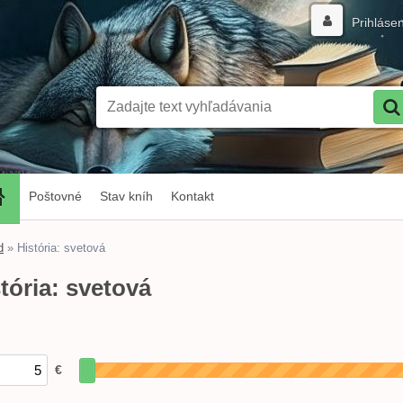
Prihláse
Poštovné
Stav kníh
Kontakt
d
»
História: svetová
tória: svetová
€