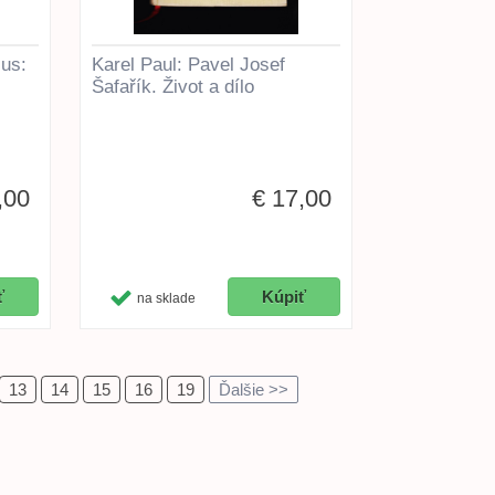
lus:
Karel Paul: Pavel Josef
Šafařík. Život a dílo
,00
€ 17,00
na sklade
13
14
15
16
19
Ďalšie >>