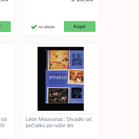
na sklade
 od
Léon Moussinac: Divadlo od
5/
počiatku po naše dni