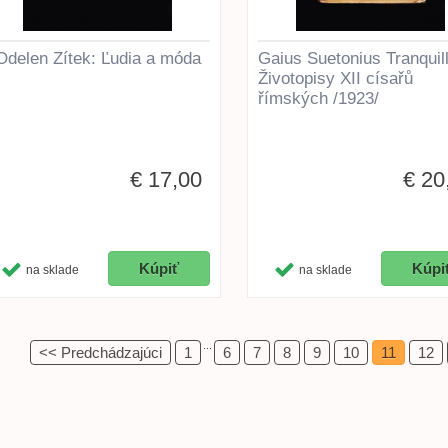
Odelen Zítek: Ľudia a móda
Gaius Suetonius Tranquil
Životopisy XII císařů
římských /1923/
€ 17,00
€ 20
na sklade
na sklade
...
<< Predchádzajúci
1
6
7
8
9
10
11
12