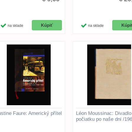
na sklade
na sklade
stine Faure: Americký přítel
Léon Moussinac: Divadlo
počiatku po naše dni /196