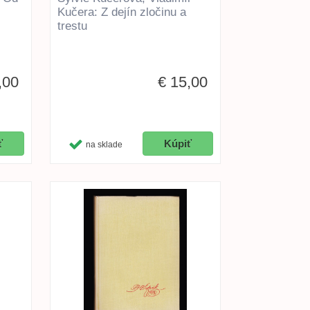
Kučera: Z dejín zločinu a
trestu
,00
€ 15,00
na sklade