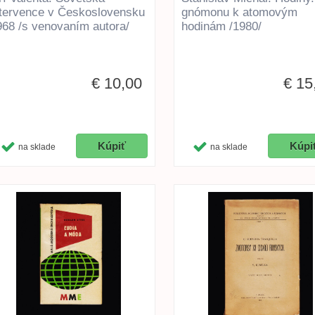
ntervence v Československu
gnómonu k atomovým
968 /s venovaním autora/
hodinám /1980/
€ 10,00
€ 15
na sklade
na sklade