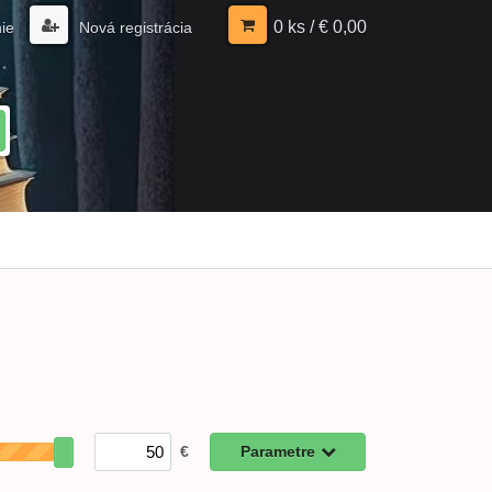
0 ks / € 0,00
nie
Nová registrácia
€
Parametre