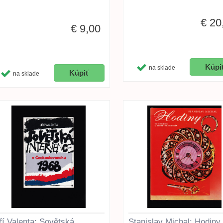
€ 20
€ 9,00
na sklade
na sklade
ří Valenta: Sovětská
Stanislav Michal: Hodiny