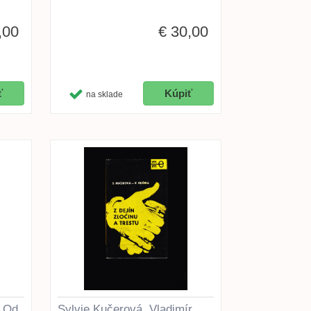
,00
€ 30,00
na sklade
. Od
Sylvie Kučerová, Vladimír