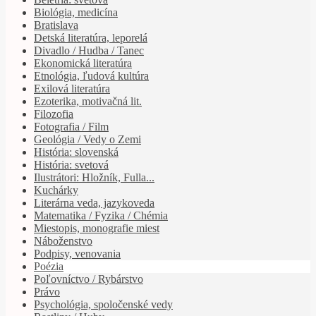
Biológia, medicína
Bratislava
Detská literatúra, leporelá
Divadlo / Hudba / Tanec
Ekonomická literatúra
Etnológia, ľudová kultúra
Exilová literatúra
Ezoterika, motivačná lit.
Filozofia
Fotografia / Film
Geológia / Vedy o Zemi
História: slovenská
História: svetová
Ilustrátori: Hložník, Fulla...
Kuchárky
Literárna veda, jazykoveda
Matematika / Fyzika / Chémia
Miestopis, monografie miest
Náboženstvo
Podpisy, venovania
Poézia
Poľovníctvo / Rybárstvo
Právo
Psychológia, spoločenské vedy