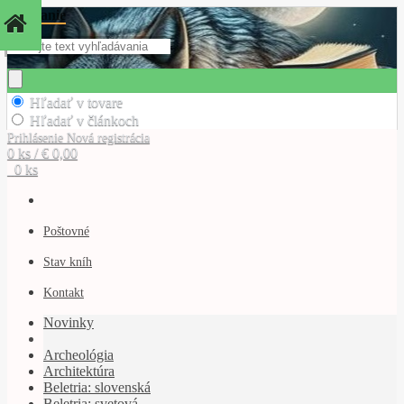
Hľadanie
Hľadať v tovare
Hľadať v článkoch
Prihlásenie
Nová registrácia
0 ks / € 0,00
0 ks
Poštovné
Stav kníh
Kontakt
Novinky
Archeológia
Architektúra
Beletria: slovenská
Beletria: svetová