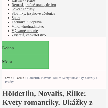
Rastliny / Huby
Remeslá, ručné práce, design
Sci-fi / Fantasy
Slovníky, jazykové učebnice
Šport
Technika / Doprava
Víno, vinohradníctvo
Výtvarné umenie
Zvieratá, chovateľstvo
E-shop
Menu
Úvod
»
Poézia
»
Hölderlin, Novalis, Rilke: Kvety romantiky. Ukážky z
tvorby
Hölderlin, Novalis, Rilke:
Kvety romantiky. Ukážky z