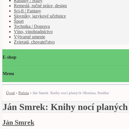
Rastliny / Huby
Remeslá, ručné práce, design
Sci-fi / Fantasy
Slovníky, jazykové učebnice
Šport
Technika / Doprava
Víno, vinohradníctvo
Výtvarné umenie
Zvieratá, chovateľstvo
E-shop
Menu
Úvod
»
Poézia
»
Ján Smrek: Knihy nocí planých /Hostina, Studňa/
Ján Smrek: Knihy nocí planých 
Ján Smrek