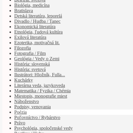
Biológia, medicína
Bratislava
Detská literatúra, leporelá
Divadlo / Hudba / Tanec
Ekonomická literatúra
Etnológia, ľudová kultúra
Exilová literatúra
Ezoterika, motivačná lit.
Filozofia
Fotografia / Film
Geológia / Vedy o Zemi
História: slovenská
História: svetová
Ilustrátori: Hložník, Fulla...
Kuchárky
Literárna veda, jazykoveda
Matematika / Fyzika / Chémia
Miestopis, monografie miest
Náboženstvo
Podpisy, venovania
Poézia
Poľovníctvo / Rybárstvo
Právo
Psychológia, spoločenské vedy