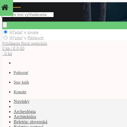
Hľadanie
Hľadať v tovare
Hľadať v článkoch
Prihlásenie
Nová registrácia
0 ks / € 0,00
0 ks
Poštovné
Stav kníh
Kontakt
Novinky
Archeológia
Architektúra
Beletria: slovenská
Beletria: svetová