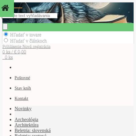
Hľadanie
Hľadať v tovare
Hľadať v článkoch
Prihlásenie
Nová registrácia
0 ks / € 0,00
0 ks
Poštovné
Stav kníh
Kontakt
Novinky
Archeológia
Architektúra
Beletria: slovenská
Beletria: svetová