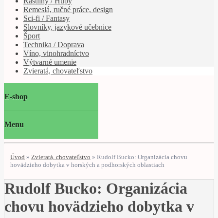
Rastliny / Huby
Remeslá, ručné práce, design
Sci-fi / Fantasy
Slovníky, jazykové učebnice
Šport
Technika / Doprava
Víno, vinohradníctvo
Výtvarné umenie
Zvieratá, chovateľstvo
E-shop
Menu
Úvod
»
Zvieratá, chovateľstvo
»
Rudolf Bucko: Organizácia chovu
hovädzieho dobytka v horských a podhorských oblastiach
Rudolf Bucko: Organizácia
chovu hovädzieho dobytka v