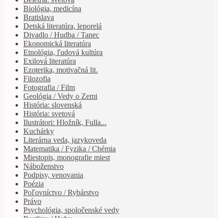
Biológia, medicína
Bratislava
Detská literatúra, leporelá
Divadlo / Hudba / Tanec
Ekonomická literatúra
Etnológia, ľudová kultúra
Exilová literatúra
Ezoterika, motivačná lit.
Filozofia
Fotografia / Film
Geológia / Vedy o Zemi
História: slovenská
História: svetová
Ilustrátori: Hložník, Fulla...
Kuchárky
Literárna veda, jazykoveda
Matematika / Fyzika / Chémia
Miestopis, monografie miest
Náboženstvo
Podpisy, venovania
Poézia
Poľovníctvo / Rybárstvo
Právo
Psychológia, spoločenské vedy